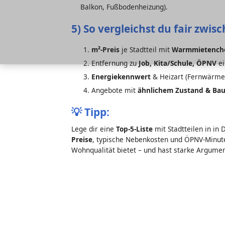
Balkon, Fußbodenheizung).
5) So vergleichst du fair zwis
m²-Preis
je Stadtteil mit
Warmmietench
Entfernung zu
Job, Kita/Schule, ÖPNV
ei
Energiekennwert
& Heizart (Fernwärm
Angebote mit
ähnlichem Zustand & Bau
💡
Tipp:
Lege dir eine
Top-5-Liste
mit Stadtteilen in in 
Preise
, typische Nebenkosten und ÖPNV-Minuten
Wohnqualität bietet – und hast starke Argumen