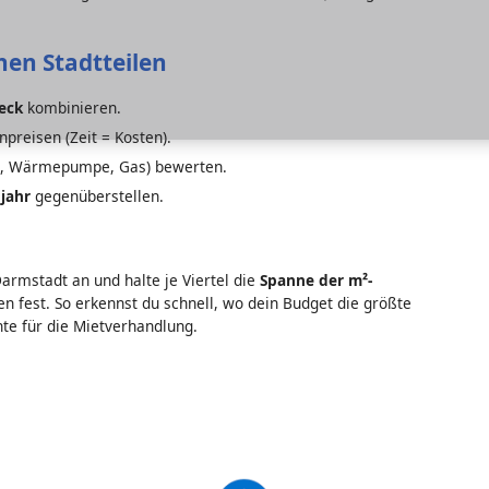
chen Stadtteilen
eck
kombinieren.
npreisen (Zeit = Kosten).
e, Wärmepumpe, Gas) bewerten.
jahr
gegenüberstellen.
Darmstadt an und halte je Viertel die
Spanne der m²-
 fest. So erkennst du schnell, wo dein Budget die größte
te für die Mietverhandlung.