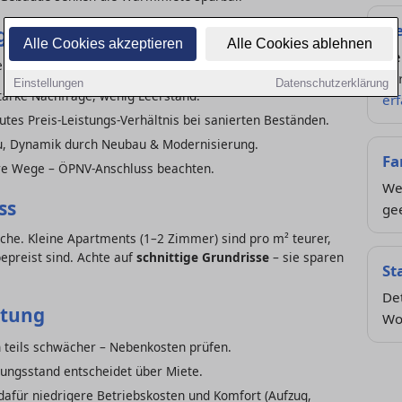
Ne
gorie
Alle Cookies akzeptieren
Alle Cookies ablehnen
Ne
endenzen):
Ve
Einstellungen
Datenschutzerklärung
tarke Nachfrage, wenig Leerstand.
er
tes Preis-Leistungs-Verhältnis bei sanierten Beständen.
, Dynamik durch Neubau & Modernisierung.
Fa
re Wege – ÖPNV-Anschluss beachten.
Wel
ss
gee
che. Kleine Apartments (1–2 Zimmer) sind pro m² teurer,
reist sind. Achte auf
schnittige Grundrisse
– sie sparen
St
Det
ttung
Wo
h teils schwächer – Nebenkosten prüfen.
rungsstand entscheidet über Miete.
afür niedrigere Betriebskosten und Komfort (Aufzug,