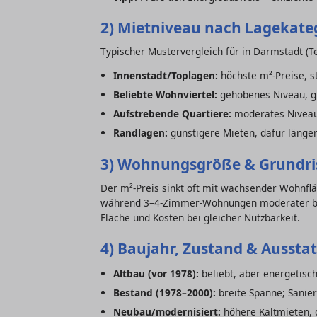
2) Mietniveau nach Lagekate
Typischer Mustervergleich für in Darmstadt (T
Innenstadt/Toplagen:
höchste m²-Preise, s
Beliebte Wohnviertel:
gehobenes Niveau, gu
Aufstrebende Quartiere:
moderates Niveau
Randlagen:
günstigere Mieten, dafür länge
3) Wohnungsgröße & Grundri
Der m²-Preis sinkt oft mit wachsender Wohnflä
während 3–4-Zimmer-Wohnungen moderater bep
Fläche und Kosten bei gleicher Nutzbarkeit.
4) Baujahr, Zustand & Aussta
Altbau (vor 1978):
beliebt, aber energetisc
Bestand (1978–2000):
breite Spanne; Sanie
Neubau/modernisiert:
höhere Kaltmieten, d