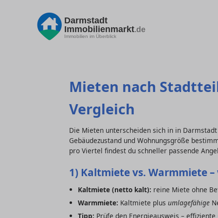
Darmstadt
Immobilienmarkt
.de
Immobilien im Überblick
Mieten nach Stadtteil
Vergleich
Die Mieten unterscheiden sich in in Darmstadt d
Gebäudezustand und Wohnungsgröße bestimmen
pro Viertel findest du schneller passende Ange
1) Kaltmiete vs. Warmmiete – 
Kaltmiete (netto kalt):
reine Miete ohne Bet
Warmmiete:
Kaltmiete plus
umlagefähige
Ne
Tipp:
Prüfe den Energieausweis – effizient