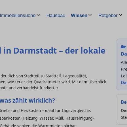
Hausbau
Immobiliensuche
Wissen
Ratgeber
🏡
 in Darmstadt – der lokale
Da
All
Pre
Lei
eutlich von Stadtteil zu Stadtteil. Lagequalität,
, wie teuer der Quadratmeter wird. Mit dem Überblick
Da
bote und verhandelst fundierter.
was zählt wirklich?
Be
Die
riebs- und Heizkosten – ideal für Lagevergleiche.
Stä
benkosten (Heizung, Wasser, Müll, Hausreinigung).
e Gebäude senken die Warmmiete spürbar.