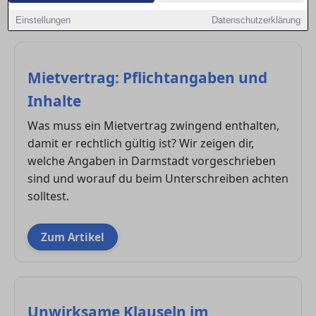
dich als Mieter, Käufer oder Vermieter optimal
absicherst.
Einstellungen
Datenschutzerklärung
Mietvertrag: Pflichtangaben und
Inhalte
Was muss ein Mietvertrag zwingend enthalten,
damit er rechtlich gültig ist? Wir zeigen dir,
welche Angaben in Darmstadt vorgeschrieben
sind und worauf du beim Unterschreiben achten
solltest.
Zum Artikel
Unwirksame Klauseln im