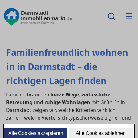
Darmstadt
Immobilienmarkt
.de
Immobilien im Überblick
Familienfreundlich wohnen
in in Darmstadt – die
richtigen Lagen finden
Familien brauchen
kurze Wege
,
verlässliche
Betreuung
und
ruhige Wohnlagen
mit Grün. In in
Darmstadt zeigen wir, welche Kriterien wirklich
zählen, welche Viertel sich typischerweise eignen und
worauf du bei Besichtigungen achten solltest – von
Kita-Plätzen bis Spielstraßen.
Alle Cookies akzeptieren
Alle Cookies ablehnen