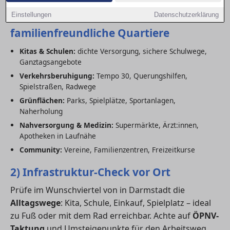
1) Wichtige Kriterien für
Einstellungen
Datenschutzerklärung
familienfreundliche Quartiere
Kitas & Schulen:
dichte Versorgung, sichere Schulwege,
Ganztagsangebote
Verkehrsberuhigung:
Tempo 30, Querungshilfen,
Spielstraßen, Radwege
Grünflächen:
Parks, Spielplätze, Sportanlagen,
Naherholung
Nahversorgung & Medizin:
Supermärkte, Ärzt:innen,
Apotheken in Laufnähe
Community:
Vereine, Familienzentren, Freizeitkurse
2) Infrastruktur-Check vor Ort
Prüfe im Wunschviertel von in Darmstadt die
Alltagswege
: Kita, Schule, Einkauf, Spielplatz – ideal
zu Fuß oder mit dem Rad erreichbar. Achte auf
ÖPNV-
Taktung
und Umsteigepunkte für den Arbeitsweg