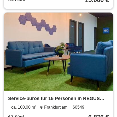
Service-büros für 15 Personen in REGUS
The Squaire Business Center
ca. 100,00 m²
Frankfurt am ... 60549