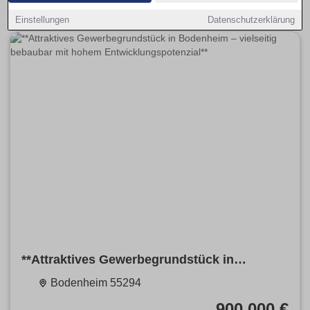
Einstellungen
Datenschutzerklärung
**Attraktives Gewerbegrundstück in
Bodenheim – vielseitig bebaubar mit hohem
Bodenheim 55294
Entwicklungspotenzial**
900.000 €