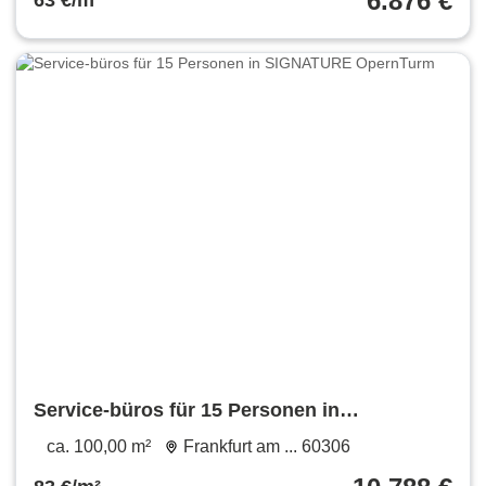
6.876 €
63 €/m²
Service-büros für 15 Personen in
SIGNATURE OpernTurm
ca. 100,00 m²
Frankfurt am ... 60306