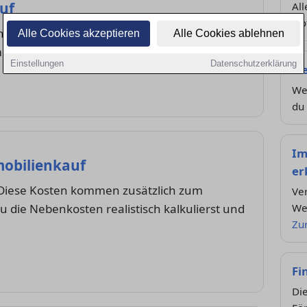
uf
All
No
hlüsselübergabe: Wir erklären dir den Ablauf
Alle Cookies akzeptieren
Alle Cookies ablehnen
t Checkliste und Tipps für jede Phase.
Einstellungen
Datenschutzerklärung
Ne
We
du 
Im
obilienkauf
er
 Diese Kosten kommen zusätzlich zum
Ve
du die Nebenkosten realistisch kalkulierst und
We
Zu
Fi
Die