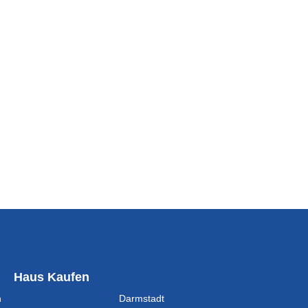
Darms
Haus Kaufen
n
Darmstadt