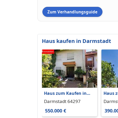
Zum Verhandlungsguide
Haus kaufen in Darmstadt
Haus zum Kaufen in
Haus z
Darmstadt 550.000 €
Darms
Darmstadt 64297
Darms
158.6 m²
390.00
64291
550.000 €
390.0