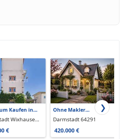
❯
um Kaufen in
Ohne Makler
Hochw
tadt Wixhausen
Einfamilienhaus in
Famil
tadt Wixhausen
Darmstadt 64291
Darms
0 € 85 m²
Darmstaft
Woogsv
00 €
420.000 €
775.0
Platz