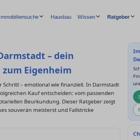
Hausbau
Immobiliensuche
Wissen
Ratgeber
Im
Darmstadt – dein
Da
n zum Eigenheim
Sch
Fin
un
 Schritt – emotional wie finanziell. In Darmstadt
erfolgreichen Kauf entscheiden: vom passenden
notariellen Beurkundung. Dieser Ratgeber zeigt
ses souverän meisterst und Fallstricke
Ch