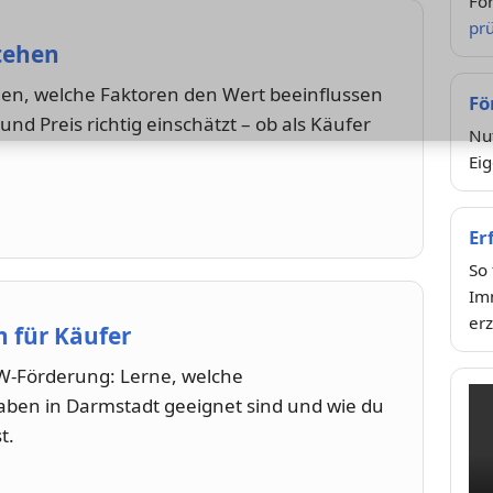
Fö
pr
tehen
igen, welche Faktoren den Wert beeinflussen
Fö
nd Preis richtig einschätzt – ob als Käufer
Nu
Ei
Er
So
Im
erz
 für Käufer
W-Förderung: Lerne, welche
aben in Darmstadt geeignet sind und wie du
t.