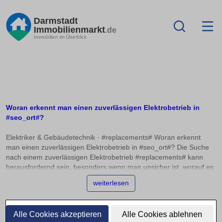
Darmstadt
Immobilienmarkt
.de
Immobilien im Überblick
Woran erkennt man einen zuverlässigen Elektrobetrieb in
#seo_ort#?
Elektriker & Gebäudetechnik · #replacements# Woran erkennt
man einen zuverlässigen Elektrobetrieb in #seo_ort#? Die Suche
nach einem zuverlässigen Elektrobetrieb #replacements# kann
herausfordernd sein, besonders wenn man unsicher ist, worauf es
wirklich ankommt. Eine Eintragung ins Handwerksregister und die
weiterlesen
Mitgliedschaft in einer Innung sind wichtige Indizien für die
Professionalität eines Betriebs. Doch wie lässt sich die tatsächliche
Kompetenz vor der Beauftragung einschätzen? In diesem Artikel
Alle Cookies akzeptieren
Alle Cookies ablehnen
bieten wir Ihnen Orientierung, damit Sie die richtige Wahl bei der