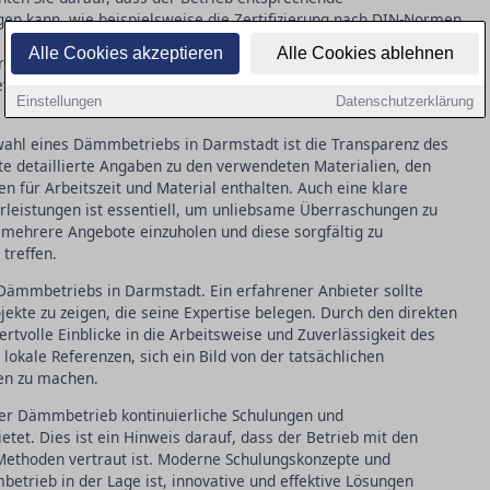
gen kann, wie beispielsweise die Zertifizierung nach DIN-Normen
 Diese Qualifikationen stellen sicher, dass die verwendeten
Alle Cookies akzeptieren
Alle Cookies ablehnen
prechen und fachgerecht verarbeitet werden. In in Darmstadt
triebs den Unterschied in Qualität und Langlebigkeit der
Einstellungen
Datenschutzerklärung
swahl eines Dämmbetriebs in Darmstadt ist die Transparenz des
e detaillierte Angaben zu den verwendeten Materialien, den
n für Arbeitszeit und Material enthalten. Auch eine klare
leistungen ist essentiell, um unliebsame Überraschungen zu
 mehrere Angebote einzuholen und diese sorgfältig zu
treffen.
s Dämmbetriebs in Darmstadt. Ein erfahrener Anbieter sollte
ojekte zu zeigen, die seine Expertise belegen. Durch den direkten
rtvolle Einblicke in die Arbeitsweise und Zuverlässigkeit des
lokale Referenzen, sich ein Bild von der tatsächlichen
ten zu machen.
der Dämmbetrieb kontinuierliche Schulungen und
etet. Dies ist ein Hinweis darauf, dass der Betrieb mit den
Methoden vertraut ist. Moderne Schulungskonzepte und
etrieb in der Lage ist, innovative und effektive Lösungen