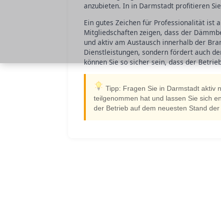
anzubieten. In in Darmstadt profitieren S
Ein gutes Zeichen für Professionalität ist
Mitgliedschaften zeigen, dass der Dämmbe
und aktiv am Austausch innerhalb der Branc
Dienstleistungen, sondern fördert auch de
können Sie so sicher sein, dass der Betrie
Tipp: Fragen Sie in Darmstadt aktiv
teilgenommen hat und lassen Sie sich en
der Betrieb auf dem neuesten Stand der 