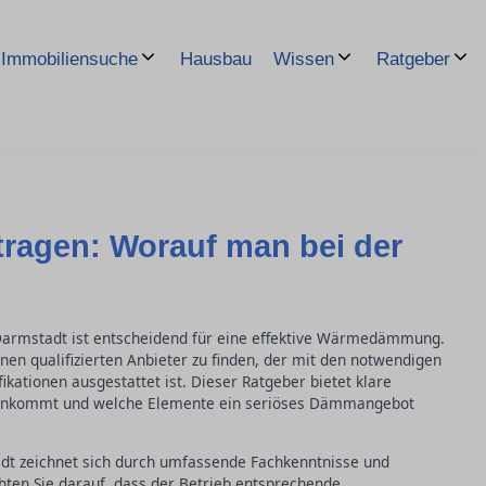
Hausbau
Immobiliensuche
Wissen
Ratgeber
ragen: Worauf man bei der
Darmstadt ist entscheidend für eine effektive Wärmedämmung.
nen qualifizierten Anbieter zu finden, der mit den notwendigen
kationen ausgestattet ist. Dieser Ratgeber bietet klare
l ankommt und welche Elemente ein seriöses Dämmangebot
adt zeichnet sich durch umfassende Fachkenntnisse und
en Sie darauf, dass der Betrieb entsprechende