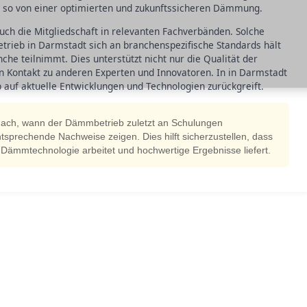
ie so von einer optimierten und zukunftssicheren Dämmung.
 auch die Mitgliedschaft in relevanten Fachverbänden. Solche
trieb in Darmstadt sich an branchenspezifische Standards hält
he teilnimmt. Dies unterstützt nicht nur die Qualität der
n Kontakt zu anderen Experten und Innovatoren. In in Darmstadt
b auf aktuelle Entwicklungen und Technologien zurückgreift.
 nach, wann der Dämmbetrieb zuletzt an Schulungen
tsprechende Nachweise zeigen. Dies hilft sicherzustellen, dass
Dämmtechnologie arbeitet und hochwertige Ergebnisse liefert.