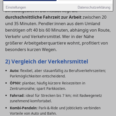
1) Durchschnittliche Pendelzeiten
Einstellungen
Datenschutzerklärung
Im Stadtgebiet in Darmstadt liegt die
durchschnittliche Fahrzeit zur Arbeit
zwischen 20
und 35 Minuten. Pendler:innen aus dem Umland
benötigen oft 40 bis 60 Minuten, abhängig von Route,
Verkehr und Verkehrsmittel. Wer in der Nähe
größerer Arbeitgeberquartiere wohnt, profitiert von
besonders kurzen Wegen.
2) Vergleich der Verkehrsmittel
Auto:
flexibel, aber stauanfällig zu Berufsverkehrszeiten;
Parkmöglichkeiten entscheidend.
ÖPNV:
planbar, häufig kürzere Reisezeiten in
Zentrumsnähe; spart Parkkosten.
Fahrrad:
ideal für Strecken bis 7 km; mit Radwegenetz
zunehmend komfortabel.
Kombi-Pendeln:
Park-&-Ride und Jobtickets verbinden
Vorteile von Auto und Bahn.