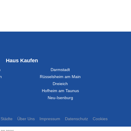
Haus Kaufen
n
Darmstadt
n
Rüsselsheim am Main
Dreieich
Hofheim am Taunus
Neu-Isenburg
Städte
Über Uns
Impressum
Datenschutz
Cookies