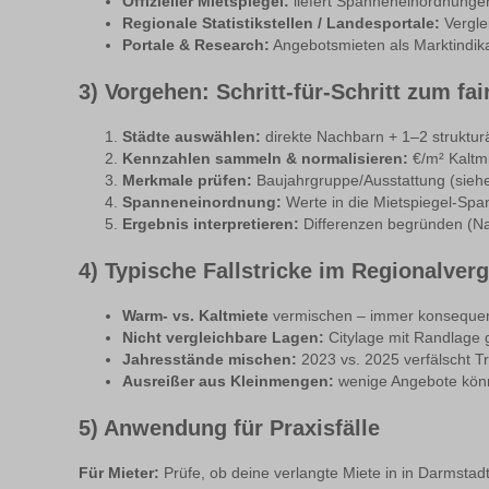
Offizieller Mietspiegel:
liefert Spanneneinordnunge
Regionale Statistikstellen / Landesportale:
Vergle
Portale & Research:
Angebotsmieten als Marktindikato
3) Vorgehen: Schritt-für-Schritt zum fai
Städte auswählen:
direkte Nachbarn + 1–2 strukturä
Kennzahlen sammeln & normalisieren:
€/m² Kaltmi
Merkmale prüfen:
Baujahrgruppe/Ausstattung (sieh
Spanneneinordnung:
Werte in die Mietspiegel-Spa
Ergebnis interpretieren:
Differenzen begründen (Na
4) Typische Fallstricke im Regionalverg
Warm- vs. Kaltmiete
vermischen – immer konsequent
Nicht vergleichbare Lagen:
Citylage mit Randlage g
Jahresstände mischen:
2023 vs. 2025 verfälscht Tr
Ausreißer aus Kleinmengen:
wenige Angebote könn
5) Anwendung für Praxisfälle
Für Mieter:
Prüfe, ob deine verlangte Miete in in Darmstadt