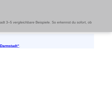
tadt 3–5
vergleichbare
Beispiele. So erkennst du sofort, ob
 Darmstadt“
.