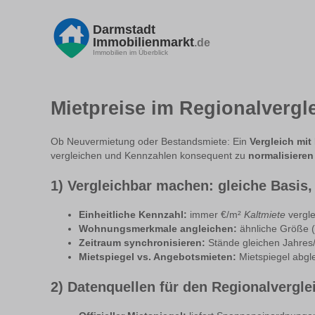
Darmstadt
Immobilienmarkt
.de
Immobilien im Überblick
Mietpreise im Regionalvergle
Ob Neuvermietung oder Bestandsmiete: Ein
Vergleich mi
vergleichen und Kennzahlen konsequent zu
normalisieren
1) Vergleichbar machen: gleiche Basis, 
Einheitliche Kennzahl:
immer €/m²
Kaltmiete
vergle
Wohnungsmerkmale angleichen:
ähnliche Größe (
Zeitraum synchronisieren:
Stände gleichen Jahres/
Mietspiegel vs. Angebotsmieten:
Mietspiegel abgl
2) Datenquellen für den Regionalvergle