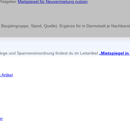
m Ratgeber
Mietspiegel für Neuvermietung nutzen
.
, Baujahrgruppe, Stand, Quelle). Ergänze für in Darmstadt je Nachbars
oge und Spanneneinordnung findest du im Leitartikel
„Mietspiegel in
Artikel
er