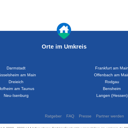
Orte im Umkreis
Darmstadt
Frankfurt am Mai
üsselsheim am Main
Offenbach am Mai
Dreieich
Rodgau
Hofheim am Taunus
Bensheim
Neu-Isenburg
Langen (Hessen)
Ratgeber
FAQ
Presse
Partner werden