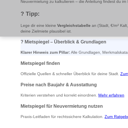
Neuvermietung zu kalkulieren – die Anleitung findest du i
?
Tipp:
Lege dir eine kleine
Vergleichstabelle
an (Stadt, €/m² Kalt
deine Zielmiete plausibel ist.
?
Mietspiegel – Überblick & Grundlagen
Klarer Hinweis zum Pillar:
Alle Grundlagen, Merkmalskatal
Mietspiegel finden
Offizielle Quellen & schneller Überblick für deine Stadt.
Zum 
Preise nach Baujahr & Ausstattung
Kriterien verstehen und korrekt einordnen.
Mehr erfahren
Mietspiegel für Neuvermietung nutzen
Praxis-Leitfaden für rechtssichere Kalkulation.
Zum Ratgeb