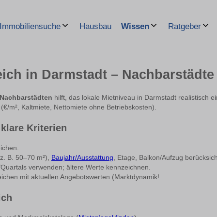
Hausbau
Immobiliensuche
Wissen
Ratgeber
ich in Darmstadt – Nachbarstädte 
t Nachbarstädten
hilft, das lokale Mietniveau in Darmstadt realistisch 
(€/m², Kaltmiete, Nettomiete ohne Betriebskosten).
klare Kriterien
ichen.
z. B. 50–70 m²),
Baujahr/Ausstattung
, Etage, Balkon/Aufzug berücksich
Quartals verwenden; ältere Werte kennzeichnen.
eichen mit aktuellen Angebotswerten (Marktdynamik!
ich