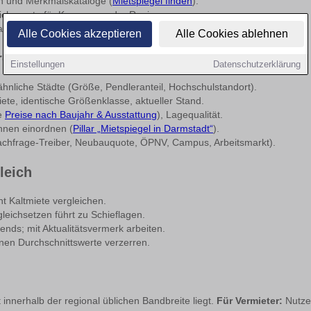
n und Merkmalskataloge (
Mietspiegel finden
).
ichswerte für Kommunen der Region.
r (mit Vorsicht interpretieren).
Alle Cookies akzeptieren
Alle Cookies ablehnen
ren Vergleich
Einstellungen
Datenschutzerklärung
hnliche Städte (Größe, Pendleranteil, Hochschulstandort).
ete, identische Größenklasse, aktueller Stand.
e
Preise nach Baujahr & Ausstattung
), Lagequalität.
nnen einordnen (
Pillar „Mietspiegel in Darmstadt“
).
chfrage-Treiber, Neubauquote, ÖPNV, Campus, Arbeitsmarkt).
leich
 Kaltmiete vergleichen.
leichsetzen führt zu Schieflagen.
ends; mit Aktualitätsvermerk arbeiten.
en Durchschnittswerte verzerren.
 innerhalb der regional üblichen Bandbreite liegt.
Für Vermieter:
Nutze 