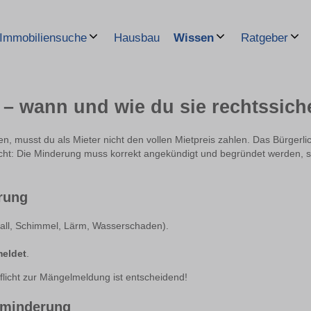
Hausbau
Immobiliensuche
Wissen
Ratgeber
– wann und wie du sie rechtssich
, musst du als Mieter nicht den vollen Mietpreis zahlen. Das Bürgerl
icht: Die Minderung muss korrekt angekündigt und begründet werden, so
rung
sfall, Schimmel, Lärm, Wasserschaden).
meldet
.
licht zur Mängelmeldung ist entscheidend!
etminderung