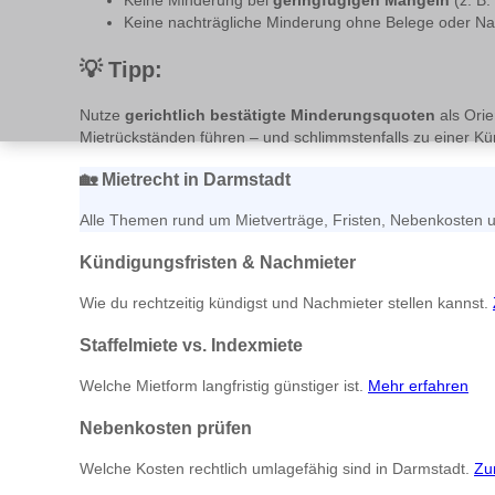
Keine Minderung bei
geringfügigen Mängeln
(z. B.
Keine nachträgliche Minderung ohne Belege oder N
💡
Tipp:
Nutze
gerichtlich bestätigte Minderungsquoten
als Orie
Mietrückständen führen – und schlimmstenfalls zu einer K
🏡
Mietrecht in Darmstadt
Alle Themen rund um Mietverträge, Fristen, Nebenkosten un
Kündigungsfristen & Nachmieter
Wie du rechtzeitig kündigst und Nachmieter stellen kannst.
Staffelmiete vs. Indexmiete
Welche Mietform langfristig günstiger ist.
Mehr erfahren
Nebenkosten prüfen
Welche Kosten rechtlich umlagefähig sind in Darmstadt.
Zu