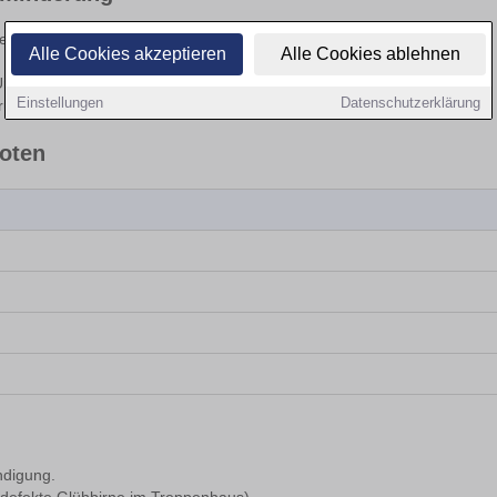
rte sichern.
Alle Cookies akzeptieren
Alle Cookies ablehnen
 Frist zur Behebung setzen.
teilen und Vergleichsfällen.
Einstellungen
Datenschutzerklärung
ündung schriftlich angeben.
uoten
ndigung.