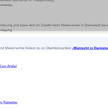
 defekte Glühbirne im Treppenhaus).
achweise.
ntierung und lasse dich im Zweifel beim Mieterverein in Darmstadt ber
ündigung.
d Mieterrechte findest du im Überblicksartikel
„Mietrecht in Darmsta
Zum Artikel
m Ratgeber