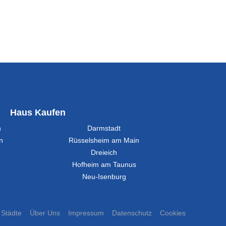
Haus Kaufen
n
Darmstadt
n
Rüsselsheim am Main
Dreieich
Hofheim am Taunus
Neu-Isenburg
Städte
Über Uns
Impressum
Datenschutz
Cookies