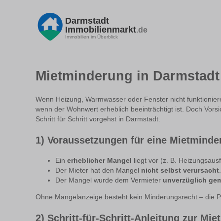
Darmstadt
Immobilienmarkt
.de
Immobilien im Überblick
Mietminderung in Darmstadt 
Wenn Heizung, Warmwasser oder Fenster nicht funktionieren
wenn der Wohnwert erheblich beeinträchtigt ist. Doch Vors
Schritt für Schritt vorgehst in Darmstadt.
1) Voraussetzungen für eine Mietminde
Ein
erheblicher Mangel
liegt vor (z. B. Heizungsau
Der Mieter hat den Mangel
nicht selbst verursacht
.
Der Mangel wurde dem Vermieter
unverzüglich ge
Ohne Mangelanzeige besteht kein Minderungsrecht – die Pf
2) Schritt-für-Schritt-Anleitung zur Mi