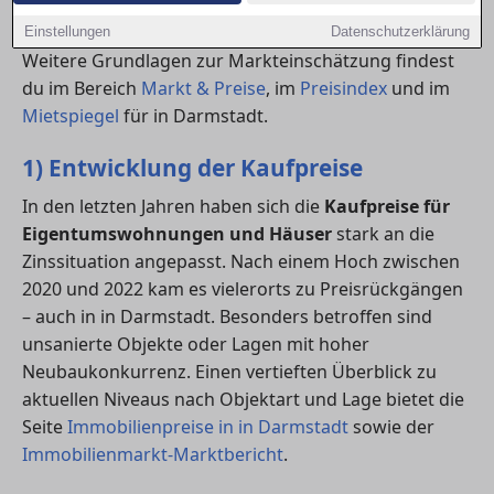
Markt. Hier erfährst du, welche Tendenzen sich
aktuell zeigen und wie die Prognosen aussehen.
Einstellungen
Datenschutzerklärung
Weitere Grundlagen zur Markteinschätzung findest
du im Bereich
Markt & Preise
, im
Preisindex
und im
Mietspiegel
für in Darmstadt.
1) Entwicklung der Kaufpreise
In den letzten Jahren haben sich die
Kaufpreise für
Eigentumswohnungen und Häuser
stark an die
Zinssituation angepasst. Nach einem Hoch zwischen
2020 und 2022 kam es vielerorts zu Preisrückgängen
– auch in in Darmstadt. Besonders betroffen sind
unsanierte Objekte oder Lagen mit hoher
Neubaukonkurrenz. Einen vertieften Überblick zu
aktuellen Niveaus nach Objektart und Lage bietet die
Seite
Immobilienpreise in in Darmstadt
sowie der
Immobilienmarkt-Marktbericht
.