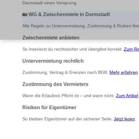
Darmstadt einen Vorsprung.
🏡
WG & Zwischenmiete in Darmstadt
Alle Regeln zu Untervermietung, Zustimmung & Risiken find
Zwischenmiete anbieten
So inserierst du rechtssicher und übergibst korrekt.
Zum Ra
Untervermietung rechtlich
Zustimmung, Vertrag & Grenzen nach BGB.
Mehr erfahren
Zustimmung des Vermieters
Wann die Erlaubnis Pflicht ist – und wann nicht.
Zum Artikel
Risiken für Eigentümer
So bleiben Eigentümer auf der sicheren Seite.
Jetzt lesen