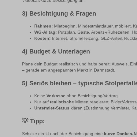
Videocall/kurze Besichtigung
an.
3) Besichtigung & Fragen
Rahmen:
Mietbeginn, Mindestmietdauer, möbliert, K
WG-Alltag:
Putzplan, Gäste, Arbeits-/Ruhezeiten, H
Kosten:
Internet, Strom/Heizung, GEZ-Anteil, Rückl
4) Budget & Unterlagen
Plane dein Budget realistisch und halte bereit: Ausweis, 
– gerade am angespannten Markt in Darmstadt.
5) Seriös bleiben – typische Stolperfall
Keine
Vorkasse
ohne Besichtigung/Vertrag.
Nur auf
realistische
Mieten reagieren; Bilder/Adres
Untermiet-Status
klären (Zustimmung Vermieter, Kau
💡
Tipp:
Schicke direkt nach der Besichtigung eine
kurze Dankes-N