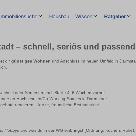
Hausbau
Immobiliensuche
Wissen
Ratgeber
adt – schnell, seriös und passend
et dir
günstiges Wohnen
und Anschluss im neuen Umfeld in Darmstadt
ich.
chsel oder Semesterstart. Starte 4–6 Wochen vorher.
hänge an Hochschulen/Co-Working-Spaces in Darmstadt.
gebote reagieren – kurze, freundliche Erstnachricht.
us, Hobbys
und was du in der WG einbringst (Ordnung, Kochen, Ruhe). F