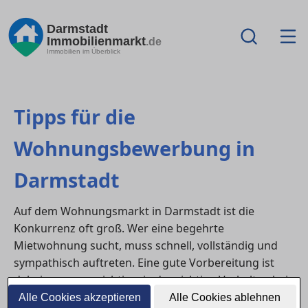
Darmstadt
Immobilienmarkt
.de
Immobilien im Überblick
Tipps für die
Wohnungsbewerbung in
Darmstadt
Auf dem Wohnungsmarkt in Darmstadt ist die
Konkurrenz oft groß. Wer eine begehrte
Mietwohnung sucht, muss schnell, vollständig und
sympathisch auftreten. Eine gute Vorbereitung ist
dabei genauso wichtig wie das richtige Verhalten bei
der Besichtigung. Hier erfährst du, wie du deine
Alle Cookies akzeptieren
Alle Cookies ablehnen